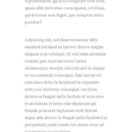
reprehenderit, qui in ea voluptate velit esse,
quam nihil molestiae consequatur, vel illum,
qui dolorem eum fugiat, quo voluptas nulla
pariatur?
Adipiscing elit, sed diam nonummy nibh
euismod tincidunt ut laoreet dolore magna
aliquam erat volutpat. Ut wisi enim ad minim
veniam, quis nostrud exerci tation
ullamcorper suscipit lobortis nisl ut aliquip
ex ea commodo consequat. Duis autem vel
eum iriure dolor in hendrerit in vulputate
velit esse molestie consequat, vel illum
dolore eu feugiat nulla facilisis at vero eros
et accumsan et iusto odio dignissim qui
blandit praesent luptatum zzril delenit
augue duis dolore te feugait nulla facilisied ut
perspiciatis, unde omnis iste natus error sit
voluptatem accusantium.