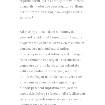
reprehenderit, qui in ea voluptate velit esse,
quam nihil molestiae consequatur, vel illum,
qui dolorem eum fugiat, quo voluptas nulla
pariatur?
Adipiscing elit, sed diam nonummy nibh
euismod tincidunt ut laoreet dolore magna
aliquam erat volutpat. Ut wisi enim ad minim
veniam, quis nostrud exerci tation
ullamcorper suscipit lobortis nisl ut aliquip
ex ea commodo consequat. Duis autem vel
eum iriure dolor in hendrerit in vulputate
velit esse molestie consequat, vel illum
dolore eu feugiat nulla facilisis at vero eros
et accumsan et iusto odio dignissim qui
blandit praesent luptatum zzril delenit
augue duis dolore te feugait nulla facilisied ut
perspiciatis, unde omnis iste natus error sit
voluptatem accusantium.